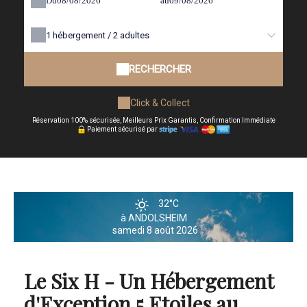
Du
au
1
hébergement /
2
adultes
RECHERCHER
Click & Collect
Réservation 100% sécurisée, Meilleurs Prix Garantis, Confirmation Immédiate
Paiement sécurisé par
32°C
à ANDOLSHEIM
samedi 8 août 2026
Le Six H - Un Hébergement
d'Exception 5 Etoiles au