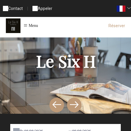
Contact
|
Appeler
Réserver
Menu
Le Six H