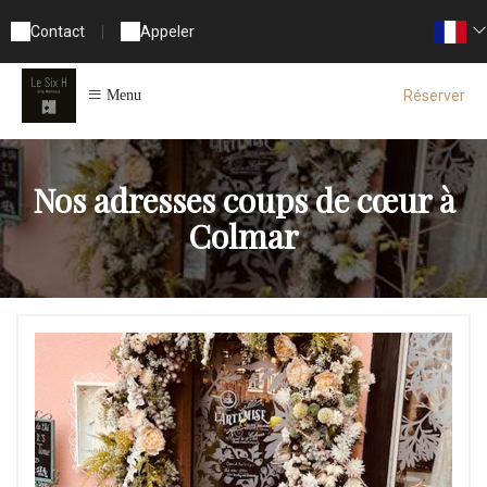
Contact
|
Appeler
Réserver
Menu
Nos adresses coups de cœur à
Colmar