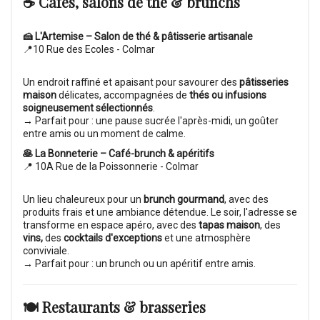
☕ Cafés, salons de thé & brunchs
🍰 L'Artemise – Salon de thé & pâtisserie artisanale
📍10 Rue des Ecoles - Colmar
Un endroit raffiné et apaisant pour savourer des
pâtisseries
maison
délicates, accompagnées de
thés ou infusions
soigneusement sélectionnés
.
→ Parfait pour : une pause sucrée l'après-midi, un goûter
entre amis ou un moment de calme.
🥞 La Bonneterie – Café-brunch & apéritifs
📍 10A Rue de la Poissonnerie - Colmar
Un lieu chaleureux pour un
brunch gourmand
, avec des
produits frais et une ambiance détendue. Le soir, l'adresse se
transforme en espace apéro, avec des
tapas maison
, des
vins,
des
cocktails d'exceptions
et une atmosphère
conviviale.
→ Parfait pour : un brunch ou un apéritif entre amis.
🍽 Restaurants & brasseries