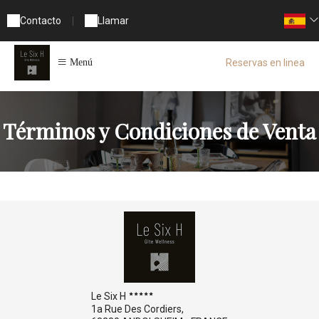
Contacto
|
Llamar
Reservas en linea
Menú
Términos y Condiciones de Venta
Le Six H
1a Rue Des Cordiers,